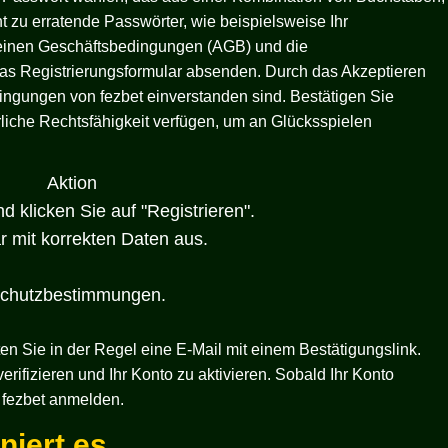
 zu erratende Passwörter, wie beispielsweise Ihr
einen Geschäftsbedingungen (AGB) und die
as Registrierungsformular absenden. Durch das Akzeptieren
ingungen von fezbet einverstanden sind. Bestätigen Sie
rliche Rechtsfähigkeit verfügen, um an Glücksspielen
Aktion
 klicken Sie auf "Registrieren".
r mit korrekten Daten aus.
schutzbestimmungen.
n Sie in der Regel eine E-Mail mit einem Bestätigungslink.
erifizieren und Ihr Konto zu aktivieren. Sobald Ihr Konto
i fezbet anmelden.
niert es