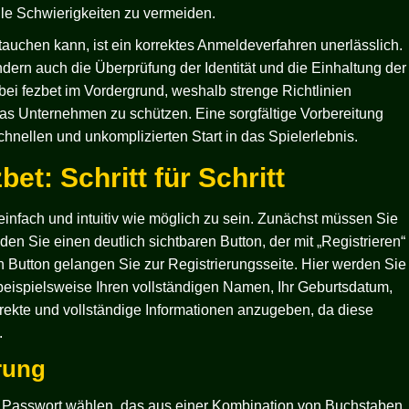
lle Schwierigkeiten zu vermeiden.
auchen kann, ist ein korrektes Anmeldeverfahren unerlässlich.
ndern auch die Überprüfung der Identität und die Einhaltung der
ei fezbet im Vordergrund, weshalb strenge Richtlinien
das Unternehmen zu schützen. Eine sorgfältige Vorbereitung
nellen und unkomplizierten Start in das Spielerlebnis.
et: Schritt für Schritt
einfach und intuitiv wie möglich zu sein. Zunächst müssen Sie
nden Sie einen deutlich sichtbaren Button, der mit „Registrieren“
en Button gelangen Sie zur Registrierungsseite. Hier werden Sie
beispielsweise Ihren vollständigen Namen, Ihr Geburtsdatum,
orrekte und vollständige Informationen anzugeben, da diese
.
rung
es Passwort wählen, das aus einer Kombination von Buchstaben,