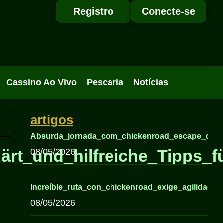
Registro
Conecte-se
Cassino Ao Vivo
Pescaria
Notícias
artigos
Absurda_jornada_com_chickenroad_escape_das
rt_und_hilfreiche_Tipps_f
08/05/2026
Increíble_ruta_con_chickenroad_exige_agilidad_me
08/05/2026