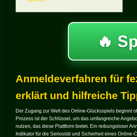
🔥 Sp
Anmeldeverfahren für fe
erklärt und hilfreiche Tip
Der Zugang zur Welt des Online-Glücksspiels beginnt o
Prozess ist der Schlüssel, um das umfangreiche Angebo
nutzen, das diese Plattform bietet. Ein reibungsloser An
Indikator für die Seriosität und Sicherheit eines Online