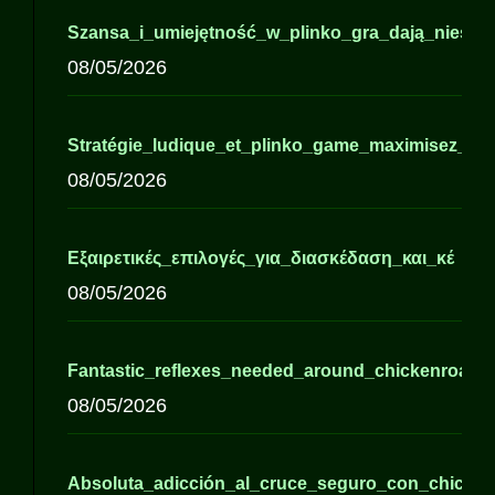
Szansa_i_umiejętność_w_plinko_gra_dają_niesam
08/05/2026
Stratégie_ludique_et_plinko_game_maximisez_vo
08/05/2026
Εξαιρετικές_επιλογές_για_διασκέδαση_και_κέ
08/05/2026
Fantastic_reflexes_needed_around_chickenroad_fo
08/05/2026
Absoluta_adicción_al_cruce_seguro_con_chicken