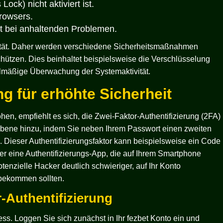
Lock) nicht aktiviert ist.
rowsers.
t bei anhaltenden Problemen.
iorität. Daher werden verschiedene Sicherheitsmaßnahmen
chützen. Dies beinhaltet beispielsweise die Verschlüsselung
elmäßige Überwachung der Systemaktivität.
ng für erhöhte Sicherheit
hen, empfiehlt es sich, die Zwei-Faktor-Authentifizierung (2FA)
tsebene hinzu, indem Sie neben Ihrem Passwort einen zweiten
. Dieser Authentifizierungsfaktor kann beispielsweise ein Code
der eine Authentifizierungs-App, die auf Ihrem Smartphone
potenzielle Hacker deutlich schwieriger, auf Ihr Konto
 bekommen sollten.
r-Authentifizierung
zess. Loggen Sie sich zunächst in Ihr fezbet Konto ein und