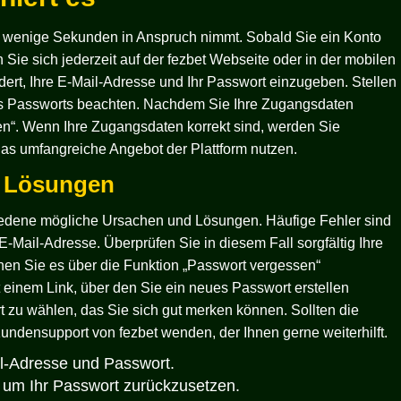
nur wenige Sekunden in Anspruch nimmt. Sobald Sie ein Konto
n Sie sich jederzeit auf der fezbet Webseite oder in der mobilen
ert, Ihre E-Mail-Adresse und Ihr Passwort einzugeben. Stellen
res Passworts beachten. Nachdem Sie Ihre Zugangsdaten
n“. Wenn Ihre Zugangsdaten korrekt sind, werden Sie
das umfangreiche Angebot der Plattform nutzen.
n Lösungen
hiedene mögliche Ursachen und Lösungen. Häufige Fehler sind
E-Mail-Adresse. Überprüfen Sie in diesem Fall sorgfältig Ihre
nen Sie es über die Funktion „Passwort vergessen“
 einem Link, über den Sie ein neues Passwort erstellen
t zu wählen, das Sie sich gut merken können. Sollten die
ndensupport von fezbet wenden, der Ihnen gerne weiterhilft.
il-Adresse und Passwort.
 um Ihr Passwort zurückzusetzen.