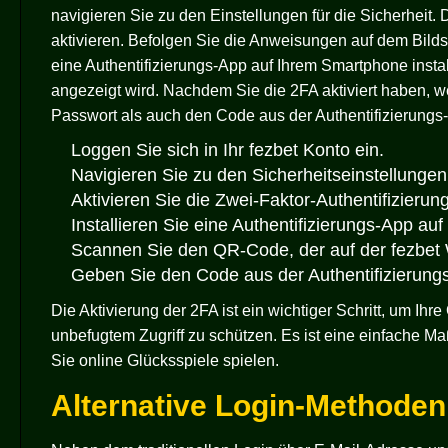
navigieren Sie zu den Einstellungen für die Sicherheit. 
aktivieren. Befolgen Sie die Anweisungen auf dem Bilds
eine Authentifizierungs-App auf Ihrem Smartphone inst
angezeigt wird. Nachdem Sie die 2FA aktiviert haben, w
Passwort als auch den Code aus der Authentifizierung
Loggen Sie sich in Ihr fezbet Konto ein.
Navigieren Sie zu den Sicherheitseinstellungen
Aktivieren Sie die Zwei-Faktor-Authentifizierung
Installieren Sie eine Authentifizierungs-App a
Scannen Sie den QR-Code, der auf der fezbet 
Geben Sie den Code aus der Authentifizierungs-
Die Aktivierung der 2FA ist ein wichtiger Schritt, um Ihr
unbefugtem Zugriff zu schützen. Es ist eine einfache 
Sie online Glücksspiele spielen.
Alternative Login-Methoden