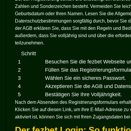
Zahlen und Sonderzeichen besteht. Vermeiden Sie leicht
Geburtsdatum oder Ihren Namen. Lesen Sie die Allgem
Datenschutzbestimmungen sorgfältig durch, bevor Sie d
der AGB erklären Sie, dass Sie mit den Regeln und Bed
außerdem, dass Sie volljährig sind und über die erforde
teilzunehmen.
Schritt
1
Besuchen Sie die fezbet Webseite und
2
Füllen Sie das Registrierungsformula
3
Wählen Sie ein sicheres Passwort.
4
Akzeptieren Sie die AGB und Daten
5
Bestätigen Sie Ihre Volljährigkeit.
Nach dem Absenden des Registrierungsformulars erhalte
Klicken Sie auf diesen Link, um Ihre E-Mail-Adresse zu v
aktiviert ist, können Sie sich mit Ihren Zugangsdaten be
Der fezbet Login: So funktio