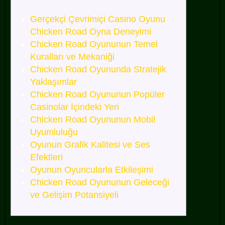
Gerçekçi Çevrimiçi Casino Oyunu
Chicken Road Oyna Deneyimi
Chicken Road Oyununun Temel
Kuralları ve Mekaniği
Chicken Road Oyununda Stratejik
Yaklaşımlar
Chicken Road Oyununun Popüler
Casinolar İçindeki Yeri
Chicken Road Oyununun Mobil
Uyumluluğu
Oyunun Grafik Kalitesi ve Ses
Efektleri
Oyunun Oyuncularla Etkileşimi
Chicken Road Oyununun Geleceği
ve Gelişim Potansiyeli