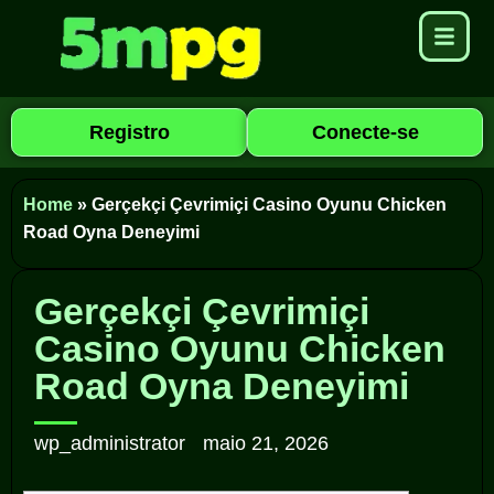
Registro
Conecte-se
Home
»
Gerçekçi Çevrimiçi Casino Oyunu Chicken
Road Oyna Deneyimi
Gerçekçi Çevrimiçi
Casino Oyunu Chicken
Road Oyna Deneyimi
wp_administrator
maio 21, 2026