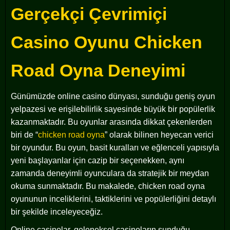
Gerçekçi Çevrimiçi
Casino Oyunu Chicken
Road Oyna Deneyimi
Günümüzde online casino dünyası, sunduğu geniş oyun
yelpazesi ve erişilebilirlik sayesinde büyük bir popülerlik
kazanmaktadır. Bu oyunlar arasında dikkat çekenlerden
biri de “
chicken road oyna
” olarak bilinen heyecan verici
bir oyundur. Bu oyun, basit kuralları ve eğlenceli yapısıyla
yeni başlayanlar için cazip bir seçenekken, aynı
zamanda deneyimli oyunculara da stratejik bir meydan
okuma sunmaktadır. Bu makalede, chicken road oyna
oyununun inceliklerini, taktiklerini ve popülerliğini detaylı
bir şekilde inceleyeceğiz.
Online casinolar, geleneksel casinoların sunduğu