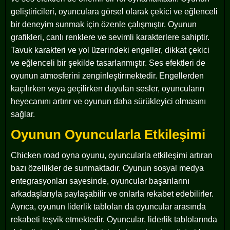
geliştiricileri, oyunculara görsel olarak çekici ve eğlenceli
bir deneyim sunmak için özenle çalışmıştır. Oyunun
grafikleri, canlı renklere ve sevimli karakterlere sahiptir.
Tavuk karakteri ve yol üzerindeki engeller, dikkat çekici
ve eğlenceli bir şekilde tasarlanmıştır. Ses efektleri de
oyunun atmosferini zenginleştirmektedir. Engellerden
kaçılırken veya geçilirken duyulan sesler, oyuncuların
heyecanını artırır ve oyunun daha sürükleyici olmasını
sağlar.
Oyunun Oyuncularla Etkileşimi
Chicken road oyna oyunu, oyuncularla etkileşimi artıran
bazı özellikler de sunmaktadır. Oyunun sosyal medya
entegrasyonları sayesinde, oyuncular başarılarını
arkadaşlarıyla paylaşabilir ve onlarla rekabet edebilirler.
Ayrıca, oyunun liderlik tabloları da oyuncular arasında
rekabeti teşvik etmektedir. Oyuncular, liderlik tablolarında