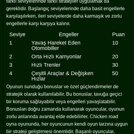
farklı seviyelerinde farklı stratejiler uygulamak da
gereklidir. Başlangıç seviyelerinde daha basit engellerle
karşılaşılırken, ileri seviyelerde daha karmaşık ve zorlu
engellerle karşı karşıya kalınır.
Seviye
Engeller
Puan
1
Yavaş Hareket Eden
10
Otomobiller
2
Orta Hızlı Kamyonlar
20
3
Hızlı Trenler
30
4
Çeşitli Araçlar & Değişken
50
Hızlar
Oyunun sunduğu bonuslar ve özel güçlendirmeler de
stratejik olarak kullanılabilir. Bu bonuslar, tavuğa geçici
bir koruma sağlayabilir veya engelleri yavaşlatabilir.
Bonusları doğru zamanda kullanarak oyuncular, oyunun
zorlu anlarında avantaj elde edebilirler. Chicken road
oyna oyununda, her oyuncunun kendi oyun tarzına uygun
bir strateji geliştirmesi önemlidir. Başarılı oyuncular,