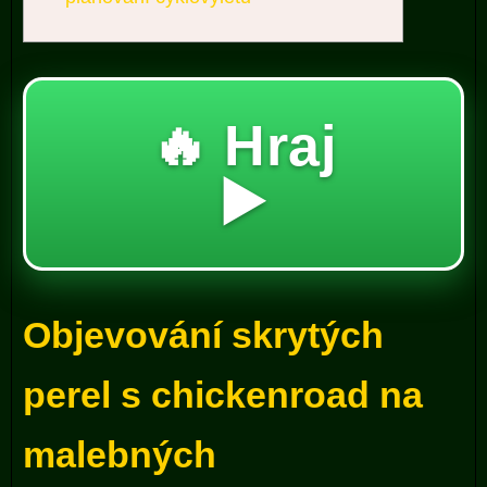
🔥 Hraj
▶️
Objevování skrytých
perel s chickenroad na
malebných