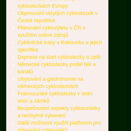
cyklostezkách Evropy
Objevování skrytých cyklostezek v
České republice
Plánování cyklovýletu v ČR s
využitím online zdrojů
Cyklistické trasy v Rakousku a jejich
specifika
Doprava na start cyklostezky a zpět
Německé cyklostezky podél řek a
kanálů
Ubytování a gastronomie na
německých cyklostezkách
Francouzské cyklostezky v srdci
vinic a zámků
Bezpečnostní aspekty cykloturistiky
a nezbytné vybavení
Další možnosti využití platforem pro
plánování cyklovýletů