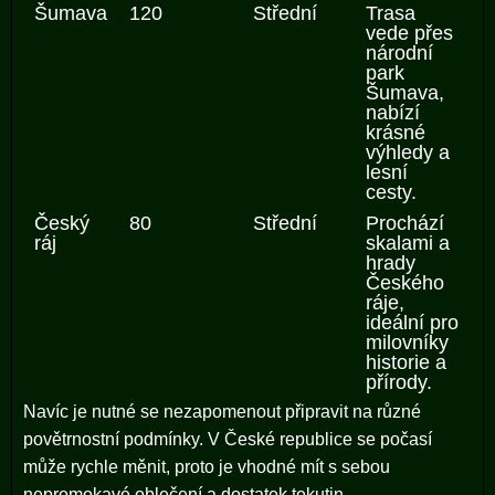
Šumava
120
Střední
Trasa
vede přes
národní
park
Šumava,
nabízí
krásné
výhledy a
lesní
cesty.
Český
80
Střední
Prochází
ráj
skalami a
hrady
Českého
ráje,
ideální pro
milovníky
historie a
přírody.
Navíc je nutné se nezapomenout připravit na různé
povětrnostní podmínky. V České republice se počasí
může rychle měnit, proto je vhodné mít s sebou
nepromokavé oblečení a dostatek tekutin.