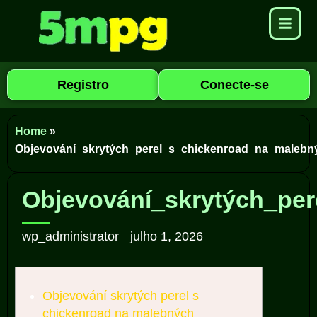
Registro
Conecte-se
Home
»
Objevování_skrytých_perel_s_chickenroad_na_malebn
Objevování_skrytých_pe
wp_administrator
julho 1, 2026
Objevování skrytých perel s
chickenroad na malebných