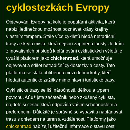
cyklostezkách Evropy
Objevování Evropy na kole je populární aktivita, která
nabízí jedinečnou možnost poznávat krásy krajiny
vlastním tempem. Stále více cyklistů hledá netradiční
trasy a skrytá místa, která nejsou zaplněná turisty. Jedním
z inovativních přístupů k plánování cyklistických výletů je
využití platforem jako
chickenroad
, která umožňuje
objevovat a sdílet netradiční cyklostezky a cesty. Tato
platforma se stala oblíbenou mezi dobrodruhy, kteří
hledají autentické zážitky mimo hlavní turistické trasy.
Cyklistické trasy se liší náročností, délkou a typem
povrchu. Ať už jste začátečník nebo zkušený cyklista,
najdete si cestu, která odpovídá vašim schopnostem a
preferencím. Důležité je správně se vybavit a naplánovat
trasu s ohledem na terén a vzdálenost. Platformy jako
chickenroad
nabízejí užitečné informace o stavu cest,