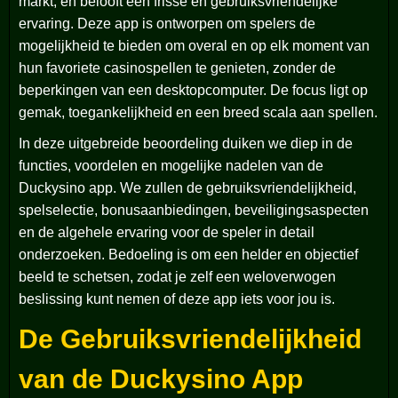
markt, en belooft een frisse en gebruiksvriendelijke
ervaring. Deze app is ontworpen om spelers de
mogelijkheid te bieden om overal en op elk moment van
hun favoriete casinospellen te genieten, zonder de
beperkingen van een desktopcomputer. De focus ligt op
gemak, toegankelijkheid en een breed scala aan spellen.
In deze uitgebreide beoordeling duiken we diep in de
functies, voordelen en mogelijke nadelen van de
Duckysino app. We zullen de gebruiksvriendelijkheid,
spelselectie, bonusaanbiedingen, beveiligingsaspecten
en de algehele ervaring voor de speler in detail
onderzoeken. Bedoeling is om een helder en objectief
beeld te schetsen, zodat je zelf een weloverwogen
beslissing kunt nemen of deze app iets voor jou is.
De Gebruiksvriendelijkheid
van de Duckysino App