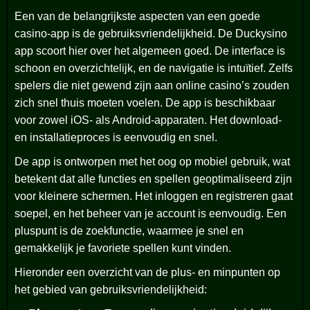
Een van de belangrijkste aspecten van een goede
casino-app is de gebruiksvriendelijkheid. De Duckysino
app scoort hier over het algemeen goed. De interface is
schoon en overzichtelijk, en de navigatie is intuïtief. Zelfs
spelers die niet gewend zijn aan online casino’s zouden
zich snel thuis moeten voelen. De app is beschikbaar
voor zowel iOS- als Android-apparaten. Het download-
en installatieproces is eenvoudig en snel.
De app is ontworpen met het oog op mobiel gebruik, wat
betekent dat alle functies en spellen geoptimaliseerd zijn
voor kleinere schermen. Het inloggen en registreren gaat
soepel, en het beheer van je account is eenvoudig. Een
pluspunt is de zoekfunctie, waarmee je snel en
gemakkelijk je favoriete spellen kunt vinden.
Hieronder een overzicht van de plus- en minpunten op
het gebied van gebruiksvriendelijkheid: