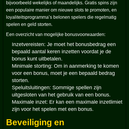
bijvoorbeeld wekelijks of maandelijks. Gratis spins zijn
een populaire manier om nieuwe slots te promoten, en
loyaliteitsprogramma’s belonen spelers die regelmatig
spelen en geld storten.
Een overzicht van mogelijke bonusvoorwaarden:
Inzetvereisten: Je moet het bonusbedrag een
bepaald aantal keren inzetten voordat je de
bonus kunt uitbetalen.
Minimale storting: Om in aanmerking te komen
voor een bonus, moet je een bepaald bedrag
storten.
Speluitsluitingen: Sommige spellen zijn
uitgesloten van het gebruik van een bonus.
Maximale inzet: Er kan een maximale inzetlimiet
zijn voor het spelen met een bonus.
Beveiliging en