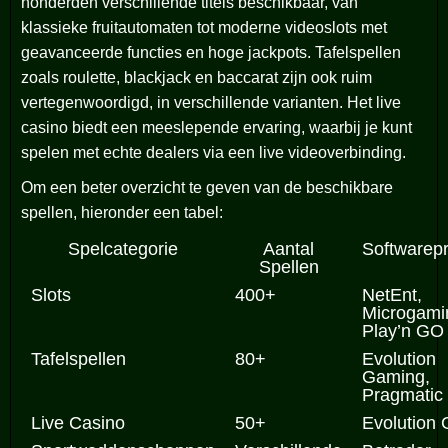
honderden verschillende titels beschikbaar, van
klassieke fruitautomaten tot moderne videoslots met
geavanceerde functies en hoge jackpots. Tafelspellen
zoals roulette, blackjack en baccarat zijn ook ruim
vertegenwoordigd, in verschillende varianten. Het live
casino biedt een meeslepende ervaring, waarbij je kunt
spelen met echte dealers via een live videoverbinding.
Om een beter overzicht te geven van de beschikbare
spellen, hieronder een tabel:
Spelcategorie
Aantal
Softwarepr
Spellen
Slots
400+
NetEnt,
Microgami
Play’n GO
Tafelspellen
80+
Evolution
Gaming,
Pragmatic
Live Casino
50+
Evolution