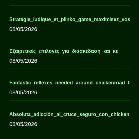
Stratégie_ludique_et_plinko_game_maximisez_vos_ga
08/05/2026
Εξαιρετικές_επιλογές_για_διασκέδαση_και_κέ
08/05/2026
Fantastic_reflexes_needed_around_chickenroad_for_e
08/05/2026
Absoluta_adicción_al_cruce_seguro_con_chickenroad
08/05/2026