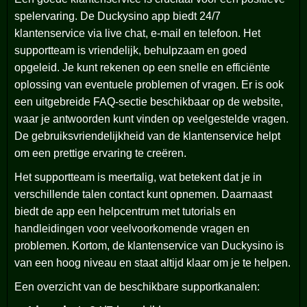
spelervaring. De Duckysino app biedt 24/7
klantenservice via live chat, e-mail en telefoon. Het
supportteam is vriendelijk, behulpzaam en goed
opgeleid. Je kunt rekenen op een snelle en efficiënte
oplossing van eventuele problemen of vragen. Er is ook
een uitgebreide FAQ-sectie beschikbaar op de website,
waar je antwoorden kunt vinden op veelgestelde vragen.
De gebruiksvriendelijkheid van de klantenservice helpt
om een prettige ervaring te creëren.
Het supportteam is meertalig, wat betekent dat je in
verschillende talen contact kunt opnemen. Daarnaast
biedt de app een helpcentrum met tutorials en
handleidingen voor veelvoorkomende vragen en
problemen. Kortom, de klantenservice van Duckysino is
van een hoog niveau en staat altijd klaar om je te helpen.
Een overzicht van de beschikbare supportkanalen: