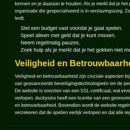
kennen en je daaraan te houden. Als je merkt dat je het
organisatie die gespecialiseerd is in verslavingszorg. Zo 
leidt.
Stel een budget vast voordat je gaat spelen.
Speel alleen met geld dat je kunt missen.
Neem regelmatig pauzes.
Zoek hulp als je merkt dat je het gokken niet m
Veiligheid en Betrouwbaarh
Veiligheid en betrouwbaarheid zijn cruciale aspecten bi
van geavanceerde beveiligingstechnologieën om de pers
De website is voorzien van een SSL-certificaat, wat ervoo
verlopen. duckysino heeft een licentie van een gerenomm
en betrouwbaarheid. Bovendien wordt de website regelma
verzekeren dat de spellen eerlijk verlopen en dat alle r