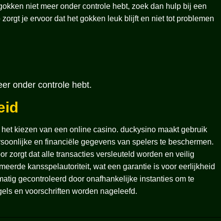
 gokken niet meer onder controle hebt, zoek dan hulp bij een
zorgt je ervoor dat het gokken leuk blijft en niet tot problemen
eer onder controle hebt.
eid
j het kiezen van een online casino. duckysino maakt gebruik
oonlijke en financiële gegevens van spelers te beschermen.
r zorgt dat alle transacties versleuteld worden en veilig
eerde kansspelautoriteit, wat een garantie is voor eerlijkheid
tig gecontroleerd door onafhankelijke instanties om te
egels en voorschriften worden nageleefd.