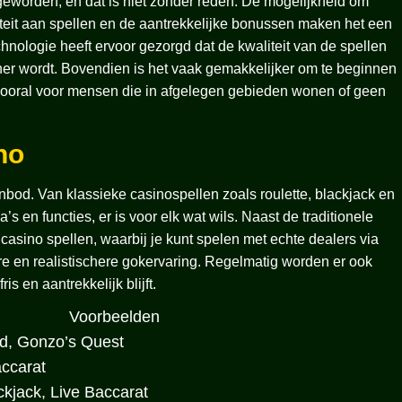
geworden, en dat is niet zonder reden. De mogelijkheid om
siteit aan spellen en de aantrekkelijke bonussen maken het een
hnologie heeft ervoor gezorgd dat de kwaliteit van de spellen
cher wordt. Bovendien is het vaak gemakkelijker om te beginnen
 vooral voor mensen die in afgelegen gebieden wonen of geen
no
bod. Van klassieke casinospellen zoals roulette, blackjack en
s en functies, er is voor elk wat wils. Naast de traditionele
casino spellen, waarbij je kunt spelen met echte dealers via
ere en realistischere gokervaring. Regelmatig worden er ook
s en aantrekkelijk blijft.
Voorbeelden
ad, Gonzo’s Quest
accarat
ckjack, Live Baccarat