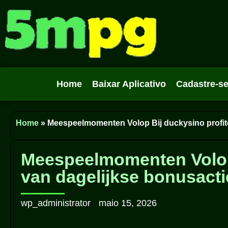
Home
Baixar Aplicativo
Cadastre-s
Home
»
Meespeelmomenten Volop Bij duckysino profite
Meespeelmomenten Volop 
van dagelijkse bonusact
wp_administrator
maio 15, 2026