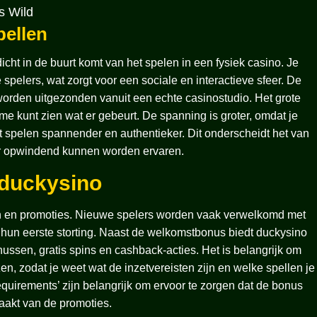
s Wild
pellen
cht in de buurt komt van het spelen in een fysiek casino. Je
spelers, wat zorgt voor een sociale en interactieve sfeer. De
 worden uitgezonden vanuit een echte casinostudio. Het grote
time kunt zien wat er gebeurt. De spanning is groter, omdat je
t spelen spannender en authentieker. Dit onderscheidt het van
er opwindend kunnen worden ervaren.
 duckysino
en en promoties. Nieuwe spelers worden vaak verwelkomd met
 hun eerste storting. Naast de welkomstbonus biedt duckysino
ussen, gratis spins en cashback-acties. Het is belangrijk om
 zodat je weet wat de inzetvereisten zijn en welke spellen je
uirements’ zijn belangrijk om ervoor te zorgen dat de bonus
maakt van de promoties.