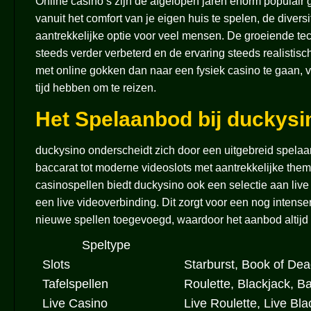
Online casino’s zijn de afgelopen jaren enorm populair 
vanuit het comfort van je eigen huis te spelen, de diver
aantrekkelijke optie voor veel mensen. De groeiende tec
steeds verder verbeterd en de ervaring steeds realistis
met online gokken dan naar een fysiek casino te gaan,
tijd hebben om te reizen.
Het Spelaanbod bij duckysi
duckysino onderscheidt zich door een uitgebreid spelaan
baccarat tot moderne videoslots met aantrekkelijke thema’
casinospellen biedt duckysino ook een selectie aan live 
een live videoverbinding. Dit zorgt voor een nog intens
nieuwe spellen toegevoegd, waardoor het aanbod altijd fri
Speltype
Slots
Starburst, Book of De
Tafelspellen
Roulette, Blackjack, B
Live Casino
Live Roulette, Live Bla