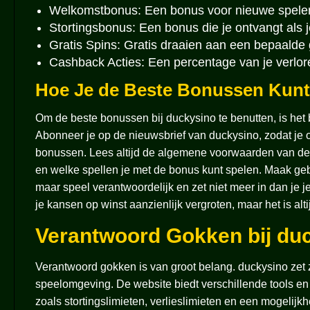
Welkomstbonus: Een bonus voor nieuwe spelers 
Stortingsbonus: Een bonus die je ontvangt als j
Gratis Spins: Gratis draaien aan een bepaalde 
Cashback Acties: Een percentage van je verlore
Hoe Je de Beste Bonussen Kunt
Om de beste bonussen bij duckysino te benutten, is het 
Abonneer je op de nieuwsbrief van duckysino, zodat je 
bonussen. Lees altijd de algemene voorwaarden van de 
en welke spellen je met de bonus kunt spelen. Maak ge
maar speel verantwoordelijk en zet niet meer in dan je 
je kansen op winst aanzienlijk vergroten, maar het is alt
Verantwoord Gokken bij du
Verantwoord gokken is van groot belang. duckysino zet 
speelomgeving. De website biedt verschillende tools e
zoals stortingslimieten, verlieslimieten en een mogelijkhe