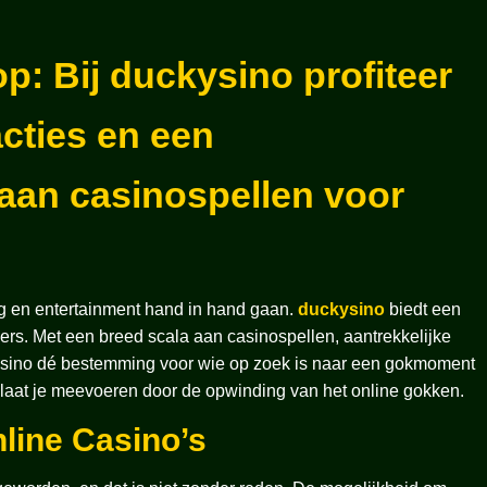
: Bij duckysino profiteer
cties en een
aan casinospellen voor
g en entertainment hand in hand gaan.
duckysino
biedt een
ers. Met een breed scala aan casinospellen, aantrekkelijke
kysino dé bestemming voor wie op zoek is naar een gokmoment
 laat je meevoeren door de opwinding van het online gokken.
line Casino’s